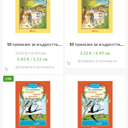
10 приказки за мъдростта,
10 приказки за мъдростта,
правдата и неправдата
правдата и неправдата (с
3.32
€
/ 6.49 лв.
3.32
€
/ 6.49 лв.
лично обръщение)
2.82
€
/ 5.52 лв.
Добавяне в количката
Добавяне в количката
15%