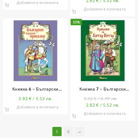
2.82
€
/ 5.52 лв.
Добавяне в количката
Добавяне в количката
15%
Книжка 6 – Български
Книжка 7 – Български
народни приказки (с лично
народни приказки
2.82
€
/ 5.52 лв.
3.32
€
/ 6.49 лв.
обръщение)
2.82
€
/ 5.52 лв.
Добавяне в количката
Добавяне в количката
1
2
→