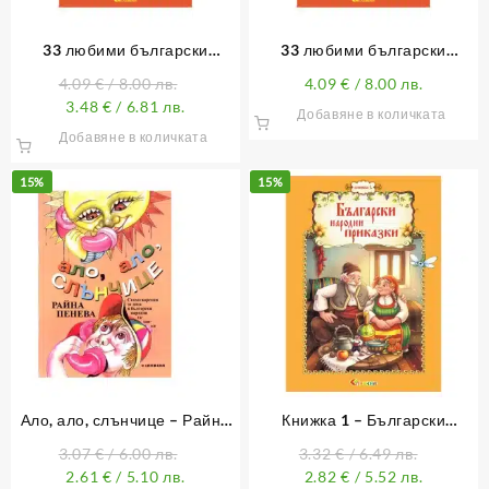
33 любими български
33 любими български
народни приказки
народни приказки (с лично
4.09
€
/ 8.00 лв.
4.09
€
/ 8.00 лв.
обръщение)
3.48
€
/ 6.81 лв.
Добавяне в количката
Добавяне в количката
15%
15%
Ало, ало, слънчице – Райна
Книжка 1 – Български
Пенева
народни приказки
3.07
€
/ 6.00 лв.
3.32
€
/ 6.49 лв.
2.61
€
/ 5.10 лв.
2.82
€
/ 5.52 лв.