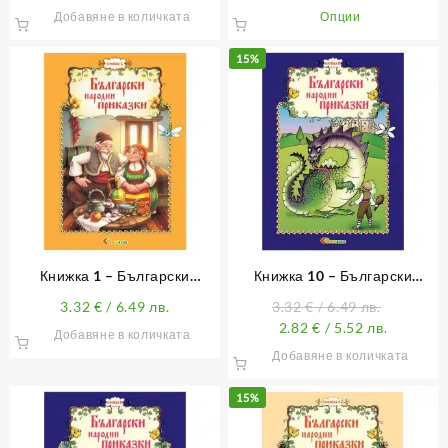
This
Добавяне в количката
Опции
product
has
15%
multiple
variants.
The
options
may
be
chosen
on
the
product
Книжка 1 – Български
Книжка 10 – Български
page
народни приказки (с лично
народни приказки
3.32
€
/ 6.49 лв.
3.32
€
/ 6.49 лв.
обръщение)
2.82
€
/ 5.52 лв.
Добавяне в количката
Добавяне в количката
15%