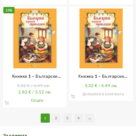
15%
Книжка 1 – Български
Книжка 1 – Български
народни приказки
народни приказки (с лично
3.32
€
/ 6.49 лв.
3.32
€
/ 6.49 лв.
обръщение)
2.82
€
/ 5.52 лв.
Добавяне в количката
This
Опции
product
has
1
2
3
4
→
multiple
variants.
The
За клиента