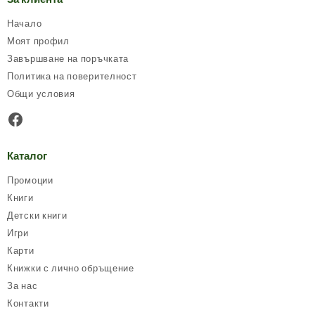
options
may
Начало
be
Моят профил
chosen
Завършване на поръчката
on
Политика на поверителност
the
product
Общи условия
page
Facebook
Каталог
Промоции
Книги
Детски книги
Игри
Карти
Книжки с лично обръщение
За нас
Контакти