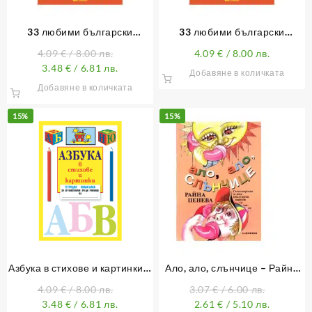
33 любими български
33 любими български
народни приказки
народни приказки (с лично
4.09
€
/ 8.00 лв.
4.09
€
/ 8.00 лв.
обръщение)
3.48
€
/ 6.81 лв.
Добавяне в количката
Добавяне в количката
15%
15%
Азбука в стихове и картинки –
Ало, ало, слънчице – Райна
тетрадка помагалка
Пенева
4.09
€
/ 8.00 лв.
3.07
€
/ 6.00 лв.
3.48
€
/ 6.81 лв.
2.61
€
/ 5.10 лв.