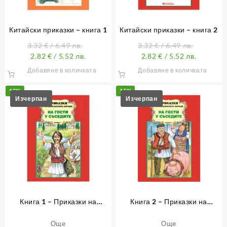
Китайски приказки – книга 1
Китайски приказки – книга 2
3.32
€
/ 6.49 лв.
3.32
€
/ 6.49 лв.
2.82
€
/ 5.52 лв.
2.82
€
/ 5.52 лв.
Добавяне в количката
Добавяне в количката
15%
15%
Книга 1 – Приказки на
Книга 2 – Приказки на
балканските народи. На гости
балканските народи. На гости
у съседите
у съседите.
Още
Още