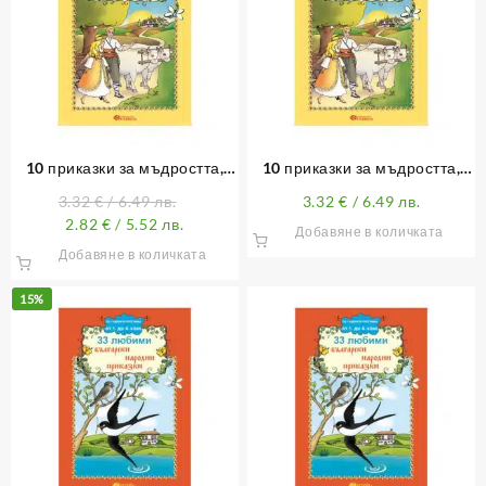
10 приказки за мъдростта,
10 приказки за мъдростта,
правдата и неправдата
правдата и неправдата (с
3.32
€
/ 6.49 лв.
3.32
€
/ 6.49 лв.
лично обръщение)
2.82
€
/ 5.52 лв.
Добавяне в количката
Добавяне в количката
15%