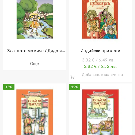
Златното момиче / Дядо и
Индийски приказки
ряпа
3.32
€
/ 6.49 лв.
Още
2.82
€
/ 5.52 лв.
Добавяне в количката
15%
15%