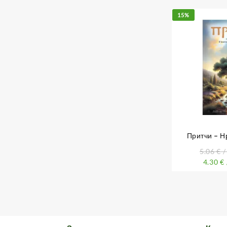
15%
Притчи – Н
разкази, в кои
5.06
€
/
да се
4.30
€