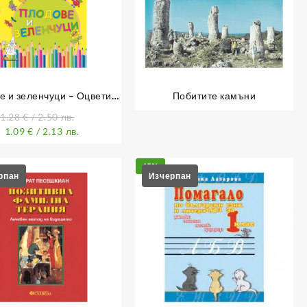
е и зеленчуци – Оцвети и
Побитите камъни
научи
1.28
€
/ 2.50 лв.
1.09
€
/ 2.13 лв.
15%