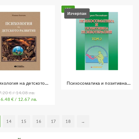
10%
ихология на детското
Психосоматика и позитивна
развитие
психотерапия – Том 2
7.20
€
/ 14.08 лв.
6.48
€
/ 12.67 лв.
14
15
16
17
18
→