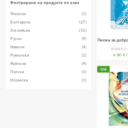
Филтриране на продукти по език
Японски
(1)
Български
(27)
Английски
(15)
Руски
(9)
Писма за добро
Немски
(4)
8.00
€
/ 
6.80
€
/
Румънски
(1)
Френски
(4)
10%
Полски
(1)
Испански
(1)