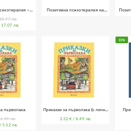
сихотерапия –
Позитивна психотерапия на
Пози
осрат Песешкиан
ежедневието
18.97 лв.
 17.07 лв.
15%
за първолака
Приказки за първолака (с лично
При
обръщение)
хоре
 6.49 лв.
3.32
€
/ 6.49 лв.
прес
/ 5.52 лв.