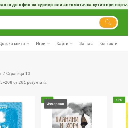
авка до офис на куриер или автоматична кутия при поръчк
Детски книги
Игри
Карти
За нас
Контакти
ин
/ Страница 13
93–208 от 281 резултата
15%
15%