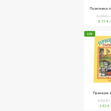
Позитивна п
Методът на Н
9.70
€
/ 
8.73
€
/
15%
Приказки 
3.32
€
/
2.82
€