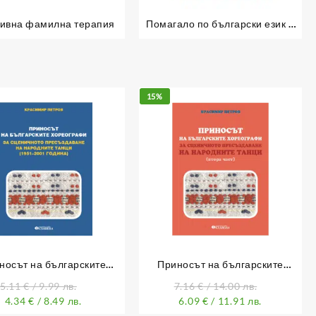
тивна фамилна терапия
Помагало по български език и
литература за първи клас
15%
носът на българските
Приносът на българските
ографи за сценичното
хореографи за сценичното
5.11
€
/ 9.99 лв.
7.16
€
/ 14.00 лв.
ъздаване на нар. танци
пресъздаване на народните
4.34
€
/ 8.49 лв.
6.09
€
/ 11.91 лв.
1951-2001
танци (втора част)