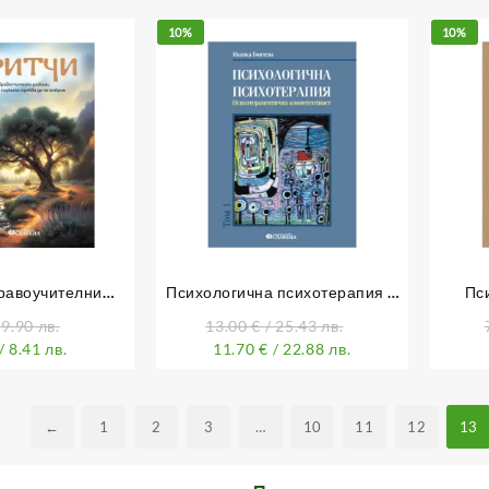
10%
10%
равоучителни
Психологична психотерапия –
Пс
то поуката трябва
том 1
 9.90 лв.
13.00
€
/ 25.43 лв.
 открие
/ 8.41 лв.
11.70
€
/ 22.88 лв.
←
1
2
3
…
10
11
12
13