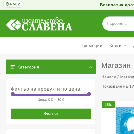
4.58 с
Безплатна дост
Към
съдържанието
Промоции
Книги
Магазин
Категория
Начало
/
Магаз
Показване на 1
Филтър на продукти по цена
Цена:
0 €
—
30 €
Минимална
Максимална
15%
цена
цена
Филтър